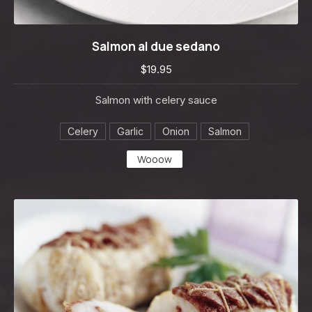
Salmon al due sedano
Salmon al due sedano
$19.95
$19.95
Salmon with celery sauce
Celery
Garlic
Onion
Salmon
Wooow