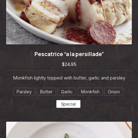
Pescatrice “a la persillade”
Pescatrice “a la persillade”
$24.95
$24.95
Monkfish lightly topped with butter, garlic and parsley
Parsley
Butter
Garlic
Monkfish
Onion
Special
PREVIOUS
NE